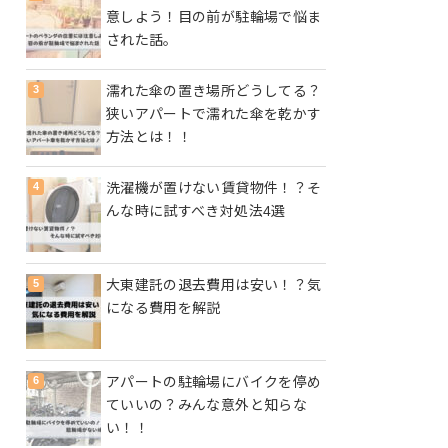
意しよう！目の前が駐輪場で悩ま
された話。
濡れた傘の置き場所どうしてる？
狭いアパートで濡れた傘を乾かす
方法とは！！
洗濯機が置けない賃貸物件！？そ
んな時に試すべき対処法4選
大東建託の退去費用は安い！？気
になる費用を解説
アパートの駐輪場にバイクを停め
ていいの？みんな意外と知らな
い！！